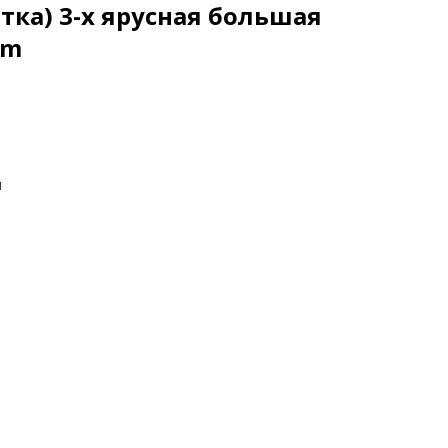
тка) 3-х ярусная большая
cm
м