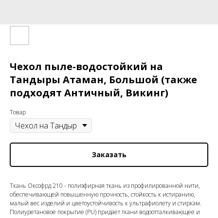
Чехол пыле-водостойкий на
Тандыры Атаман, Большой (также
подходят Античный, Викинг)
Товар
Заказать
Ткань Оксофрд 210 - полиэфирная ткань из профилированной нити,
обеспечивающей повышенную прочность, стойкость к истиранию,
малый вес изделий и цветоустойчивость к ультрафиолету и стиркам.
Полиуретановое покрытие (PU) придает ткани водоотталкивающее и