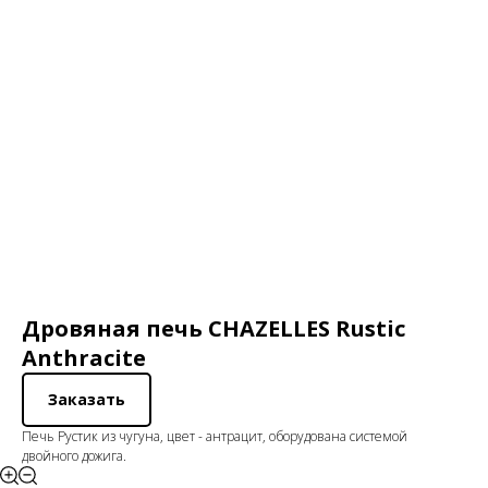
Дровяная печь CHAZELLES Rustic
Anthracite
Заказать
Печь Рустик из чугуна, цвет - антрацит, оборудована системой
двойного дожига.