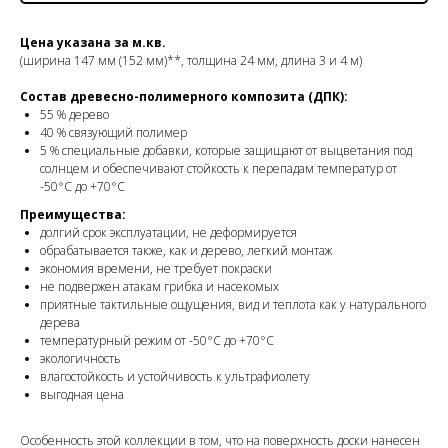
Цена указана за м.кв.
(ширина 147 мм (152 мм)**, толщина 24 мм, длина 3 и 4 м)
Состав древесно-полимерного композита (ДПК):
55 % дерево
40 % связующий полимер
5 % специальные добавки, которые защищают от выцветания под
солнцем и обеспечивают стойкость к перепадам температур от
-50°C до +70°C
Преимущества:
долгий срок эксплуатации, не деформируется
обрабатывается также, как и дерево, легкий монтаж
экономия времени, не требует покраски
не подвержен атакам грибка и насекомых
приятные тактильные ощущения, вид и теплота как у натурального
дерева
температурный режим от -50°C до +70°C
экологичность
влагостойкость и устойчивость к ультрафиолету
выгодная цена
Особенность этой коллекции в том, что на поверхность доски нанесен