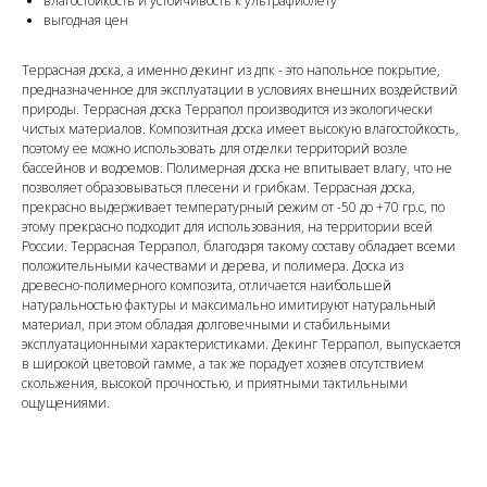
влагостойкость и устойчивость к ультрафиолету
выгодная цен
Террасная доска, а именно декинг из дпк - это напольное покрытие,
предназначенное для эксплуатации в условиях внешних воздействий
природы. Террасная доска Террапол производится из экологически
чистых материалов. Композитная доска имеет высокую влагостойкость,
поэтому ее можно использовать для отделки территорий возле
бассейнов и водоемов. Полимерная доска не впитывает влагу, что не
позволяет образовываться плесени и грибкам. Террасная доска,
прекрасно выдерживает температурный режим от -50 до +70 гр.с, по
этому прекрасно подходит для использования, на территории всей
России. Террасная Террапол, благодаря такому составу обладает всеми
положительными качествами и дерева, и полимера. Доска из
древесно-полимерного композита, отличается наибольшей
натуральностью фактуры и максимально имитируют натуральный
материал, при этом обладая долговечными и стабильными
эксплуатационными характеристиками. Декинг Террапол, выпускается
в широкой цветовой гамме, а так же порадует хозяев отсутствием
скольжения, высокой прочностью, и приятными тактильными
ощущениями.