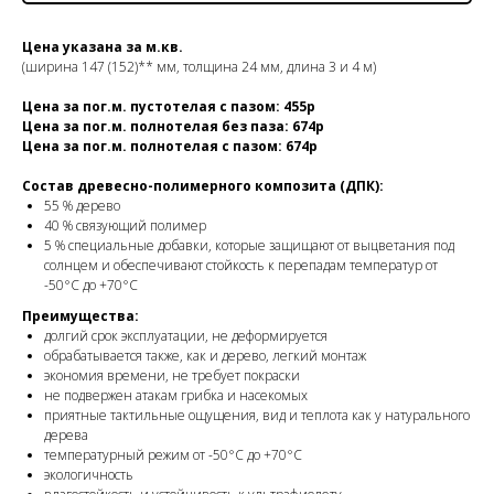
Цена указана за м.кв.
(ширина 147 (152)** мм, толщина 24 мм, длина 3 и 4 м)
Цена за пог.м. пустотелая с пазом: 455р
Цена за пог.м. полнотелая без паза: 674р
Цена за пог.м. полнотелая с пазом: 674р
Состав древесно-полимерного композита (ДПК):
55 % дерево
40 % связующий полимер
5 % специальные добавки, которые защищают от выцветания под
солнцем и обеспечивают стойкость к перепадам температур от
-50°C до +70°C
Преимущества:
долгий срок эксплуатации, не деформируется
обрабатывается также, как и дерево, легкий монтаж
экономия времени, не требует покраски
не подвержен атакам грибка и насекомых
приятные тактильные ощущения, вид и теплота как у натурального
дерева
температурный режим от -50°C до +70°C
экологичность