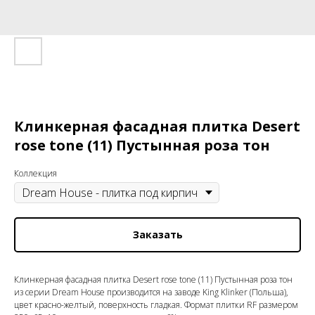
Клинкерная фасадная плитка Desert
rose tone (11) Пустынная роза тон
Коллекция
Заказать
Клинкерная фасадная плитка Desert rose tone (11) Пустынная роза тон
из серии Dream House производится на заводе King Klinker (Польша),
цвет красно-желтый, поверхность гладкая. Формат плитки RF размером