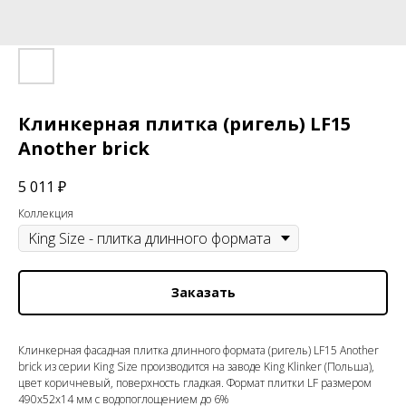
Клинкерная плитка (ригель) LF15
Another brick
5 011
₽
Коллекция
Заказать
Клинкерная фасадная плитка длинного формата (ригель) LF15 Another
brick из серии King Size производится на заводе King Klinker (Польша),
цвет коричневый, поверхность гладкая. Формат плитки LF размером
490x52x14 мм с водопоглощением до 6%