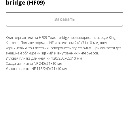
bridge (HF09)
Заказать
Клинкерная плитка HF09 Tower bridge производится на заводе King
Klinker в Польше формата NF и размером 240x71x10 мм, цвет
коричневый, тон пестрый, поверхность под старину. Применяется для
внешней облицовки зданий и внутренних интерьеров.
Угловая плитка длинная RF 120/250x65x10 мм
Фасадная плитка NF 240x71x10 мм
Угловая плитка NF 115/240x71x10 мм