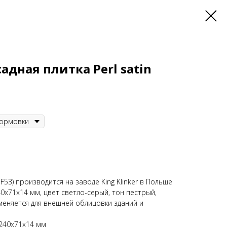
дная плитка Perl satin
HF53) производится на заводе King Klinker в Польше
x71x14 мм, цвет светло-серый, тон пестрый,
еняется для внешней облицовки зданий и
/240x71x14 мм