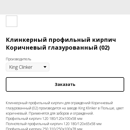
Клинкерный профильный кирпич
Коричневый глазурованный (02)
Производитель
Заказать
Клинкерный профильный кирпич для ограждений Коричневый
глазурованный (02) производится на заводе King Klinker в Польше, цвет
коричневый. Применятся для заборов и ограждений.
Профильный кирпич 120 180/120x100x58 мм
Полнотелый профильный кирпич 120 180/120x65x58 мм
Профильный кирпич 250 310/250x100x78 мм