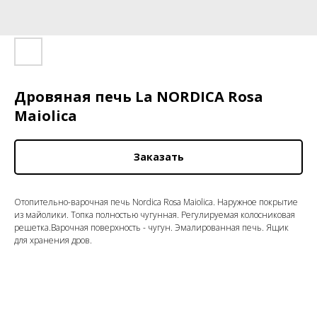
Дровяная печь La NORDICA Rosa
Maiolica
Заказать
Отопительно-варочная печь Nordica Rosa Maiolica. Наружное покрытие
из майолики. Топка полностью чугунная. Регулируемая колосниковая
решетка.Варочная поверхность - чугун. Эмалированная печь. Ящик
для хранения дров.