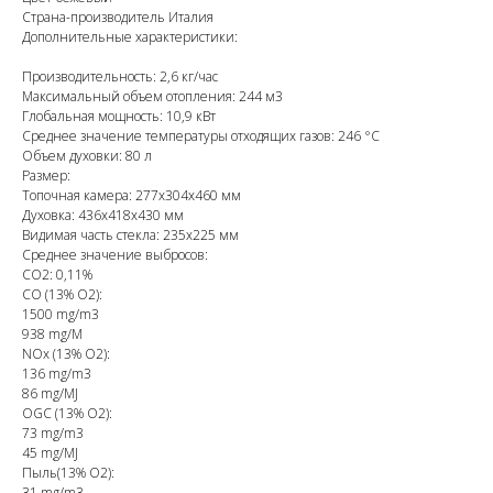
Страна-производитель Италия
Дополнительные характеристики:
Производительность: 2,6 кг/час
Максимальный объем отопления: 244 м3
Глобальная мощность: 10,9 кВт
Среднее значение температуры отходящих газов: 246 °С
Объем духовки: 80 л
Размер:
Топочная камера: 277x304x460 мм
Духовка: 436x418x430 мм
Видимая часть стекла: 235x225 мм
Среднее значение выбросов:
CO2: 0,11%
СО (13% O2):
1500 mg/m3
938 mg/M
NOx (13% O2):
136 mg/m3
86 mg/MJ
OGC (13% O2):
73 mg/m3
45 mg/MJ
Пыль(13% O2):
31 mg/m3