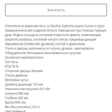
Заказать
Отопительно-варочная печь La Nordica Suprema серии Cucine a Legna
предназначена для создания тепла в помещении при помощи горящих
дров. Модель оснащена системой вторичного дожига, позволяющей
сократить выбросы, системой чистого стекла, предотвращающей
образование отложений, духовкой, плитой и дровником.
Плита и дверцы выполнены из чугуна, духовка - эмалирована.
Оборудование облицовано эмалированным чугуном.
Основные характеристики
Тип печь
КПД 78 %
Открытие дверцы боковое
Стекло двойное
Футеровка чугун
Диаметр дымохода 150 мм
Номинальная мощность 8.5 кВт
Ширина 980 мм
Глубина 660 мм
Высота 860 мм
Вес (без упаковки) 220 кг
Цвет бежевый