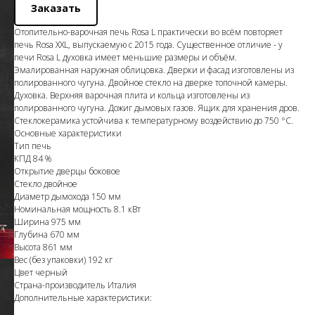
Заказать
Отопительно-варочная печь Rosa L практически во всём повторяет
печь Rosa XXL, выпускаемую с 2015 года. Существенное отличие - у
печи Rosa L духовка имеет меньшие размеры и объём.
Эмалированная наружная облицовка. Дверки и фасад изготовлены из
полированного чугуна. Двойное стекло на дверке топочной камеры.
Духовка. Верхняя варочная плита и кольца изготовлены из
полированного чугуна. Дожиг дымовых газов. Ящик для хранения дров.
Стеклокерамика устойчива к температурному воздействию до 750 °С.
Основные характеристики
Тип печь
КПД 84 %
Открытие дверцы боковое
Стекло двойное
Диаметр дымохода 150 мм
Номинальная мощность 8.1 кВт
Ширина 975 мм
Глубина 670 мм
Высота 861 мм
Вес (без упаковки) 192 кг
Цвет черный
Страна-производитель Италия
Дополнительные характеристики: