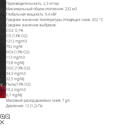
Производительность: 2,3 кг/час
Максимальный объем отопления: 232 м3
Глобальная мощность: 9,6 кВт
Среднее значение температуры отходящих газов: 202 °С
Среднее значение выбросов:
CO2: 0,1%
СО (13% O2):
1212 mg/m3
792 mg/M
NOx (13% O2):
113 mg/m3
73,8 mg/MJ
OGC (13% O2):
34,3 mg/m3
22,5 mg/MJ
Пыль(13% O2):
10,2 mg/m3
6,7 mg/MJ
Массовый расход дымовых газов: 7 g/s
Давление: 12 (1,2) Па