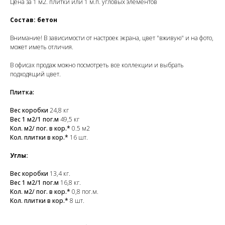
Цена за 1 м2. плитки или 1 м.п. угловых элементов
Состав: бетон
Внимание! В зависимости от настроек экрана, цвет "вживую" и на фото,
может иметь отличия.
В офисах продаж можно посмотреть все коллекции и выбрать
подходящий цвет.
Плитка:
Вес коробки
24,8 кг
Вес 1 м2/1 пог.м
49,5 кг
Кол. м2/ пог. в кор.*
0.5 м2
Кол. плитки в кор.*
16 шт.
Углы:
Вес коробки
13,4 кг.
Вес 1 м2/1 пог.м
16,8 кг.
Кол. м2/ пог. в кор.*
0,8 пог.м.
Кол. плитки в кор.*
8
шт.