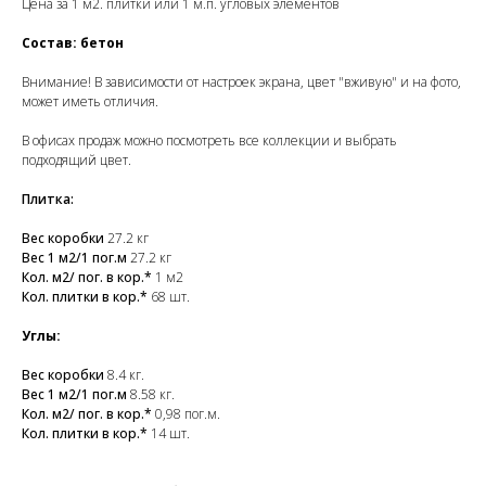
Цена за 1 м2. плитки или 1 м.п. угловых элементов
Состав: бетон
Внимание! В зависимости от настроек экрана, цвет "вживую" и на фото,
может иметь отличия.
В офисах продаж можно посмотреть все коллекции и выбрать
подходящий цвет.
Плитка:
Вес коробки
27.2 кг
Вес 1 м2/1 пог.м
27.2 кг
Кол. м2/ пог. в кор.*
1 м2
Кол. плитки в кор.*
68 шт.
Углы:
Вес коробки
8.4 кг.
Вес 1 м2/1 пог.м
8.58 кг.
Кол. м2/ пог. в кор.*
0,98 пог.м.
Кол. плитки в кор.*
14 шт.