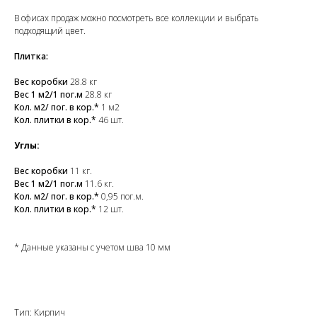
В офисах продаж можно посмотреть все коллекции и выбрать
подходящий цвет.
Плитка:
Вес коробки
28.8 кг
Вес 1 м2/1 пог.м
28.8 кг
Кол. м2/ пог. в кор.*
1 м2
Кол. плитки в кор.*
46 шт.
Углы:
Вес коробки
11 кг.
Вес 1 м2/1 пог.м
11.6 кг.
Кол. м2/ пог. в кор.*
0,95 пог.м.
Кол. плитки в кор.*
12 шт.
* Данные указаны с учетом шва 10 мм
Тип: Кирпич