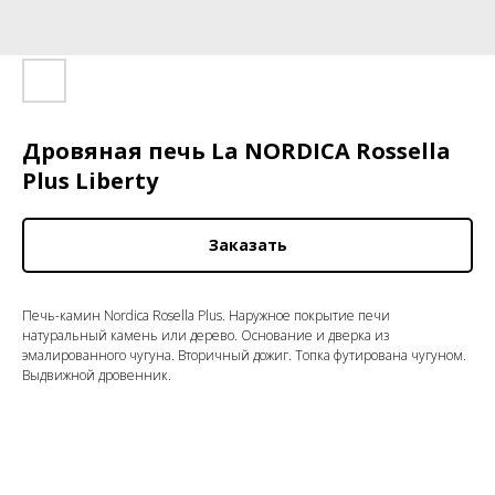
Дровяная печь La NORDICA Rossella
Plus Liberty
Заказать
Печь-камин Nordica Rosella Plus. Наружное покрытие печи
натуральный камень или дерево. Основание и дверка из
эмалированного чугуна. Вторичный дожиг. Топка футирована чугуном.
Выдвижной дровенник.