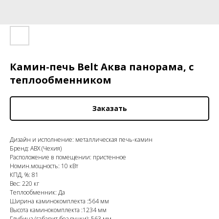
Камин-печь Belt Аква панорама, с
теплообменником
Заказать
Дизайн и исполнение: металлическая печь-камин
Бренд: ABX (Чехия)
Расположение в помещении: пристенное
Номин.мощность: 10 кВт
КПД, %: 81
Вес: 220 кг
Теплообменник: Да
Ширина каминокомплекта :564 мм
Высота каминокомплекта :1234 мм
Глубина (габарит без ручки): 563 мм