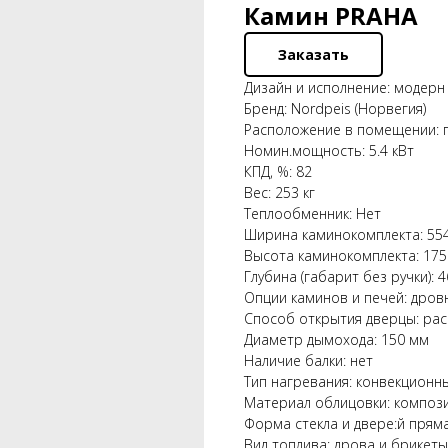
Камин PRAHA
Заказать
Дизайн и исполнение: модерн 
Бренд: Nordpeis (Норвегия)
Расположение в помещении: 
Номин.мощность: 5.4 кВт
КПД, %: 82
Вес: 253 кг
Теплообменник: Нет
Ширина каминокомплекта: 55
Высота каминокомплекта: 17
Глубина (габарит без ручки): 
Опции каминов и печей: дровн
Способ открытия дверцы: ра
Диаметр дымохода: 150 мм
Наличие балки: нет
Тип нагревания: конвекционн
Материал облицовки: компози
Форма стекла и двере:й прям
Вид топлива: дрова и брикеты