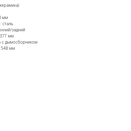
керамика)
0 мм
: сталь
рхний/задний
 377 мм
а с дымосборником
 548 мм