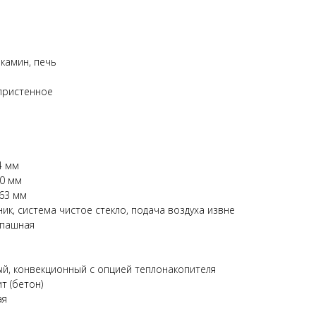
камин, печь
пристенное
4 мм
50 мм
463 мм
ик, система чистое стекло, подача воздуха извне
спашная
ый, конвекционный с опцией теплонакопителя
т (бетон)
ая