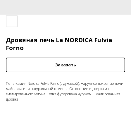
Дровяная печь La NORDICA Fulvia
Forno
Заказать
Печь-камин Nordica Fulvia Forno (с духовкой). Наружное покрытие печи
майолика или натуральный камень . Основание и дверка из
эмалированного чугуна. Топка футирована чугуном. Эмалированная
духовка.