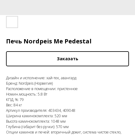
Печь Nordpeis Me Pedestal
Заказать
Дизайн и исполнение: хай-тек, авангард
Бренд: Nordpeis (Норвегия)
Расположение в помещении: пристенное
Номин.мощность: 5.8 Вт
КПД, %: 79
Вес: 84 кг
Артикул производителя: 403434, 409048
Ширина каминокомплекта: 520 мм
Высота каминокомплекта: 1048 мм
Глубина (габарит без ручки): 570 мм
Опции каминов и печей: вторичный дожиг, система чистое стекло,