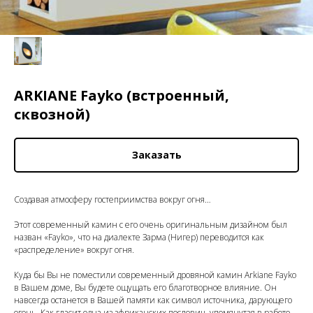
ARKIANE Fayko (встроенный,
сквозной)
Заказать
Создавая атмосферу гостеприимства вокруг огня…
Этот современный камин с его очень оригинальным дизайном был
назван «Fayko», что на диалекте Зарма (Нигер) переводится как
«распределение» вокруг огня.
Куда бы Вы не поместили современный дровяной камин Arkiane Fayko
в Вашем доме, Вы будете ощущать его благотворное влияние. Он
навсегда останется в Вашей памяти как символ источника, дарующего
огонь. Как гласит одна из африканских пословиц, упомянутая в работе