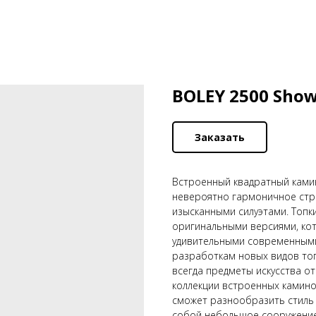
BOLEY 2500 Sho
Заказать
Встроенный квадратный камин
невероятно гармоничное стр
изысканными силуэтами. Топк
оригинальными версиями, ко
удивительными современными
разработкам новых видов топ
всегда предметы искусства о
коллекции встроенных камино
сможет разнообразить стиль
собой небольшое сооружение