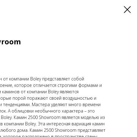
wroom
 от компании Boley представляет собой
оение, которое отличается строгими формами и
и каминов от компании Boley являются
торые порой поражают своей воздушностью и
 тенденциями. Мастера уделяют много времени
ок. А облицовки необычного характера – это
т Boley. Камин 2500 Showroom является моделью из
в компании Boley. Эта интересная вариация камин
 любого дома. Камин 2500 Showroom представляет
, которое расположено в пространстве стены.