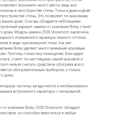
озволяет экономить много места, ведь все
ложены в пространстве стены. Топка и дымоходная
пространстве стены. Это позволяет по максимуму
в вашем доме. Если вы обладаете небольшими
троенный вариант камина от компании Boley станет
го дома. Модель камина 2500 Showroom заключена
икарного итальянского мрамора темного оттенка.
ение в виде оригинальной топки. Как уже
мпании Boley уделяют много внимания красивым
елях. Поэтому стилистика помещения, благодаря
чага, станет по-настоящему самой красивой и
room нельзя считать средством обогрева всего
вляется обогревательным прибором, а только
го дома.
 интерьер частичку загадочности и необыкновенно
 камина встроенного характера с панорамной
.
н от компании Boley 2500 Showroom обладает
оинством: он способен вместиться в любые