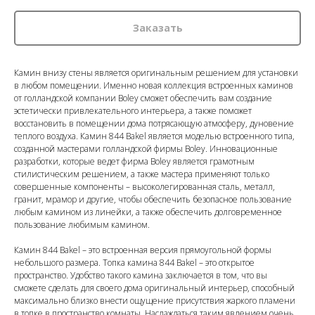
Заказать
Камин внизу стены является оригинальным решением для установки
в любом помещении. Именно новая коллекция встроенных каминов
от голландской компании Boley сможет обеспечить вам создание
эстетически привлекательного интерьера, а также поможет
восстановить в помещении дома потрясающую атмосферу, дуновение
теплого воздуха. Камин 844 Bakel является моделью встроенного типа,
созданной мастерами голландской фирмы Boley. Инновационные
разработки, которые ведет фирма Boley является грамотным
стилистическим решением, а также мастера применяют только
совершенные компоненты – высоколегированная сталь, металл,
гранит, мрамор и другие, чтобы обеспечить безопасное пользование
любым камином из линейки, а также обеспечить долговременное
пользование любимым камином.
Камин 844 Bakel – это встроенная версия прямоугольной формы
небольшого размера. Топка камина 844 Bakel – это открытое
пространство. Удобство такого камина заключается в том, что вы
сможете сделать для своего дома оригинальный интерьер, способный
максимально близко внести ощущение присутствия жаркого пламени
в топке в пространство комнаты. Наслаждаться таким явлением очень