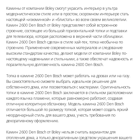
Камины от компании Boley смогут украсить интерьер в ультра
модернистическом стиле или в простом, скоромном интерьере стать
настоящей «изюминкой» и «блистать» во всем своем великолепии.
Камин 2600 Den Bosch от Boley представляет собой встроенное
строение, состоящее из большой горизонтальной топки и подставки
для телевизора, которая расположена в верхней части облицовки.
Камин 2600 Den Bosch сделан в стиле хай-тек, топка необычна по
строению. Применение современных материалов и следование
высоким стандартам качества, делают модели от компании Boley по-
настоящему надежными и стильными, а также обеспечат надежность и
поразительную долговечность камина 2600 Den Bosch.
Топка в камине 2600 Den Bosch может работать на дровах или на газу.
Вы самостоятельно сможете выбрать идеальное решение для
собственного дома, или посоветоваться с мастерами. Оригинальность
топки в камине 2600 Den Bosch заключается в стильном расположении
каждого язычка пламени, которые равномерно работают, создавая
отличную колоритную обстановку. Модель камина 2600 Den Bosch
отличается большой по размеру топкой, которая может создать яркий
неординарный стиль для вашего дома, учесть требования по
декоративному оформлению.
Камин 2600 Den Bosch от Boley нельзя считать вариантом для
отопления дома, а только декоративным средством украшения вашего