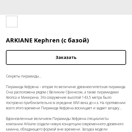
ARKIANE Kephren (с базой)
Заказать
Секреты пирамиды…
Пирамида Хефрена – вторая по величине древнеегипетская пирамида.
Она расположена рядом с Великим Сфинксом, а также пирамидами
Хеопса и Микерина. Это сооружение высотой 143,5 метра было
построено приблизительно в середине XXVI века до н.э. На протяжении
всего этого времени Пирамида Хефрена восхищает и задает загадку…
Вдохновленные величием Пирамиды Хефрена специалисты
компании Arkiane создали новую концепцию современного дровяного
камина, обладающего формой вне времени. Загадка модели