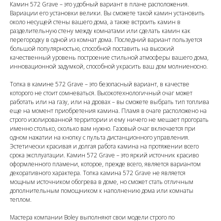
Камин 572 Grave – это удобный вариант в плане расположения.
Вариации его установки велики. Вы сможете такой камин установить
около несущей стены вашего дома, а также встроить камин в
разделительную стену между комнатами или сделать камин как
перегородку в одной из комнат дома. Последний вариант пользуется
большой популярностью, способной поставить на высокий
качественный уровень построение стильной атмосферы вашего дома,
инновационной задумкой, способной украсить ваш дом молниеносно.
Топка в камине 572 Grave – это безопасный вариант, в качестве
которого не стоит сомневаться. Высокотехнологичный очаг может
работать или на газу, или на дровах – вы сможете выбрать тип топлива
еще на момент приобретения камина. Пламя в очаге расположено на
строго изолированной территории и ему ничего не мешает прогорать
именно столько, сколько вам нужно. Газовый очаг включается при
одном нажатии на кнопку с пульта дистанционного управления.
Эстетически красивая и долгая работа камина на протяжении всего
срока эксплуатации. Камин 572 Grave – это яркий источник красиво
оформленного пламени, которое, прежде всего, является вариантом
декоративного характера. Топка камина 572 Grave не является
мощным источником обогрева в доме, но сможет стать отличным
дополнительным помощником к наполнению дома или комнаты
теплом.
Мастера компании Boley выполняют свои модели строго по