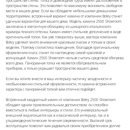
пространстве стены. Топка и дымоходная труба имеют расположение в
пространстве стены. Это позволяет по максимуму экономить свободное
место в вашем доме. Если вы обладаете небольшими домашними
территориями, встроенный вариант камина от компании Boley станет
удачным вариантом для вашего дома. Модель камина 2500 Showroom
заключена в элегантную облицовку из шикарного итальянского
мрамора темного оттенка. Камин имеет стильное дополнение в виде
оригинальной топки. Как уже говорилось выше, мастера компании
Boley уделяют много внимания красивым очагам и топкам в своих
моделях. Поэтому стилистика помещения, благодаря оригинальному
оформлению очага, станет по-настоящему самой красивой и
волнующей. Камин 2500 Showroom нельзя считать средством обогрева
всего дома. Панорамная топка не является обогревательным
прибором, а только украшает пространство вашего дома.
Если вы хотите внести в ваш интерьер частичку загадочности и
необыкновенно стильной оформленности, то камина встроенного
характера с панорамной топкой вам отлично подойдет.
Встроенный квадратный камин от компании Boley 2500 Showroom
обладает одним привлекательным достоинством: он способен
вместиться в любые интерьеры и стили. Его универсальный
внешний вид впишется как в классический интерьер, так и в
ульрамодернистические течения современности. Высокий срок
эксплуатации позволит вам радоваться своим приобретением долгие