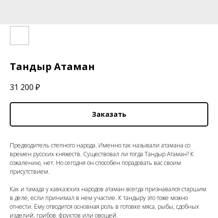
Тандыр Атаман
31 200
₽
Заказать
Предводитель степного народа. Именно так называли атамана со
времен русских княжеств. Существовал ли тогда Тандыр Атаман? К
сожалению, нет. Но сегодня он способен порадовать вас своим
присутствием.
Как и тамада у кавказских народов атаман всегда признавался старшим
в деле, если принимал в нем участие. К тандыру это тоже можно
отнести. Ему отводится основная роль в готовке мяса, рыбы, сдобных
изделий, грибов, фруктов или овощей.