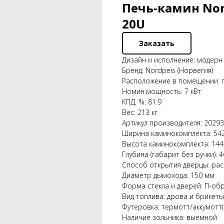
Печь-камин Nord
20U
Заказать
Дизайн и исполнение: модерн 
Бренд: Nordpeis (Норвегия)
Расположение в помещении: 
Номин.мощность: 7 кВт
КПД, %: 81.9
Вес: 213 кг
Артикул производителя: 2029
Ширина каминокомплекта: 54
Высота каминокомплекта: 14
Глубина (габарит без ручки): 
Способ открытия дверцы: ра
Диаметр дымохода: 150 мм
Форма стекла и дверей: П-об
Вид топлива: дрова и брикеты
Футеровка: термотт/аккумотт(
Наличие зольника: выемной