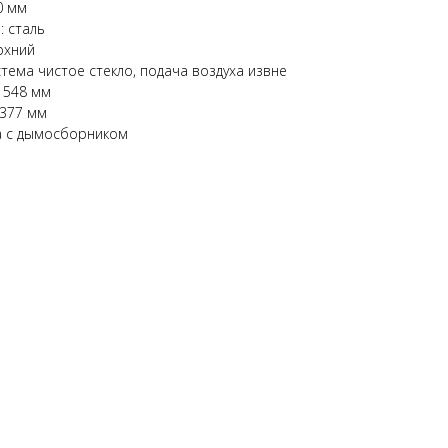
0 мм
: сталь
рхний
тема чистое стекло, подача воздуха извне
 548 мм
 377 мм
а с дымосборником