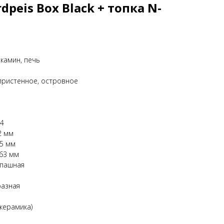
peis Box Black + топка N-
камин, печь
пристенное, островное
34
2 мм
45 мм
463 мм
спашная
разная
керамика)