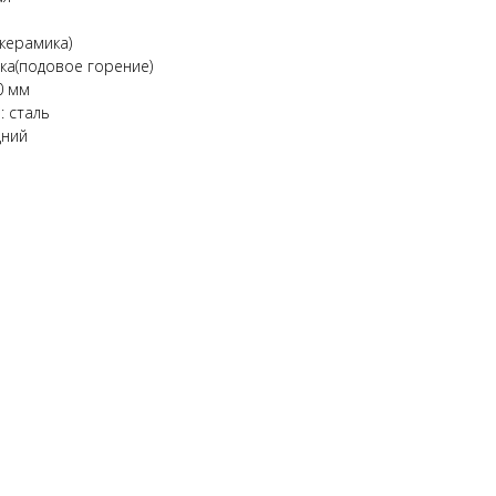
керамика)
ка(подовое горение)
0 мм
: сталь
дний