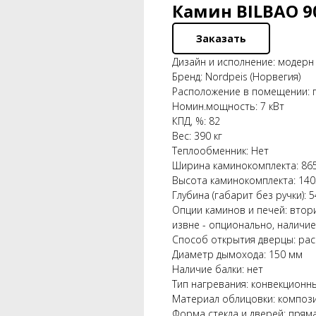
Камин BILBAO 9
Заказать
Дизайн и исполнение: модерн 
Бренд: Nordpeis (Норвегия)
Расположение в помещении: 
Номин.мощность: 7 кВт
КПД, %: 82
Вес: 390 кг
Теплообменник: Нет
Ширина каминокомплекта: 86
Высота каминокомплекта: 14
Глубина (габарит без ручки): 
Опции каминов и печей: втори
извне - опционально, наличи
Способ открытия дверцы: ра
Диаметр дымохода: 150 мм
Наличие балки: нет
Тип нагревания: конвекционн
Материал облицовки: компози
Форма стекла и дверей: прям