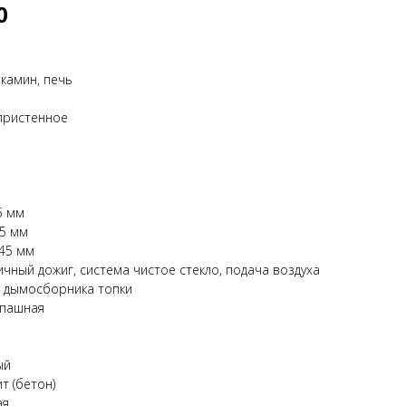
0
камин, печь
пристенное
5 мм
05 мм
545 мм
чный дожиг, система чистое стекло, подача воздуха
е дымосборника топки
спашная
ый
т (бетон)
ая