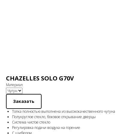
CHAZELLES SOLO G70V
Материал
Заказать
Топка полностью выполнена из высококачественного чугуна
Полукруглое стекло, боковое открывание дверцы
Система чистое стекло
Регулировка подачи воздуха на горение
C шибером