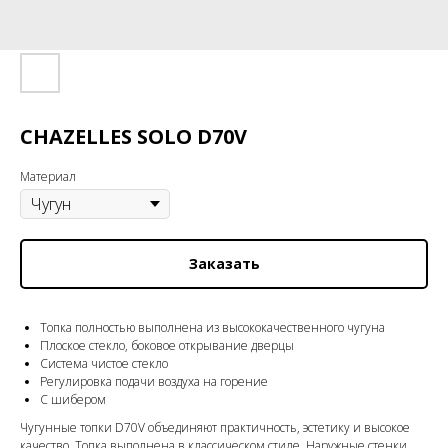
CHAZELLES SOLO D70V
Материал
Заказать
Топка полностью выполнена из высококачественного чугуна
Плоское стекло, боковое открывание дверцы
Система чистое стекло
Регулировка подачи воздуха на горение
С шибером
Чугунные топки D70V объединяют практичность, эстетику и высокое
качество. Топка выполнена в классическом стиле. Наружные стенки