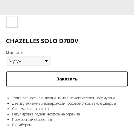
CHAZELLES SOLO D70DV
Материал
Заказать
Топка полностью выполнена из высококачественного чугуна
Две застекленных поверхности, боковое открывание дверцы
Система чистое стекло
Регулировка подачи воздуха на горение
Прекрасный обзор огня
C шибером