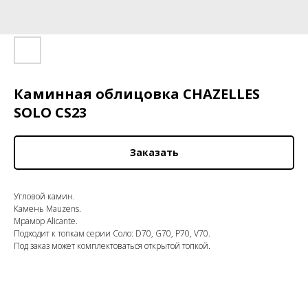
Каминная облицовка CHAZELLES
SOLO СS23
Заказать
Угловой камин.
Камень Mauzens.
Мрамор Alicante.
Подходит к топкам серии Соло: D70, G70, P70, V70.
Под заказ может комплектоваться открытой топкой.