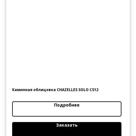
Каминная облицовка CHAZELLES SOLO CS12
Подробнее
студия строительного
дизайна
Заказать
Каталог
Дилеры
Услуги