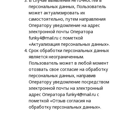
В случае выявления неточностей в
персональных данных, Пользователь
может актуализировать их
студия строительного
самостоятельно, путем направления
дизайна
Оператору уведомление на адрес
электронной почты Оператора
Каталог
Дилеры
Услуги
funky4@mail.ru с пометкой
«Актуализация персональных данных».
О нас
Акции
Контакты
Срок обработки персональных данных
является неограниченным.
Пользователь может в любой момент
отозвать свое согласие на обработку
г. Уфа, ул. Большая Гражданская, 2Б
персональных данных, направив
Оператору уведомление посредством
+7 347 277 75 57
электронной почты на электронный
Заказать звонок
адрес Оператора funky4@mail.ru с
пометкой «Отзыв согласия на
обработку персональных данных».
Политика
конфиденциальности
© 2020