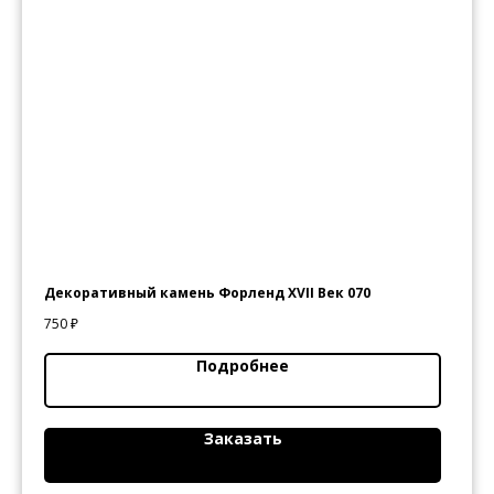
конфиденциальности
© 2020
Декоративный камень Форленд XVII Век 070
750
₽
Подробнее
Заказать