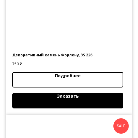
студия строительного
дизайна
Каталог
Дилеры
Услуги
О нас
Акции
Контакты
Декоративный камень Форленд BS 226
750
₽
Подробнее
г. Уфа, ул. Большая Гражданская, 2Б
+7 347 277 75 57
Заказать
Заказать звонок
SALE
Политика