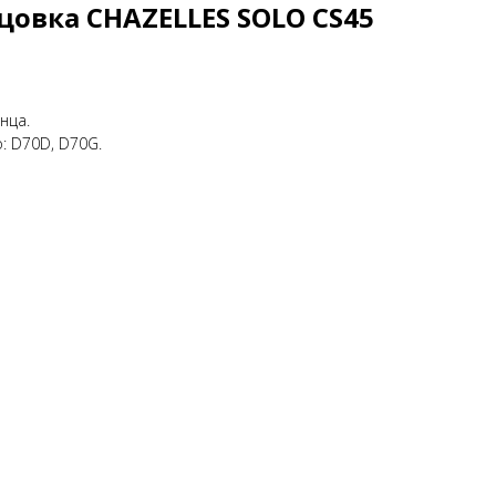
овка CHAZELLES SOLO CS45
нца.
: D70D, D70G.