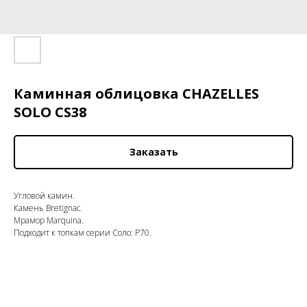
Каминная облицовка CHAZELLES
SOLO CS38
Заказать
Угловой камин.
Камень Bretignac.
Мрамор Marquina.
Подходит к топкам серии Соло: P70.