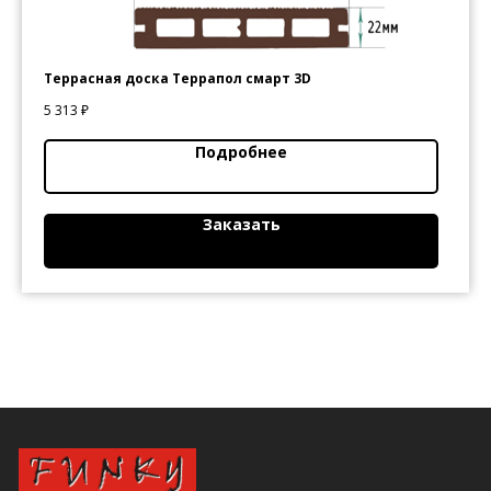
Террасная доска Террапол смарт 3D
студия строительного
дизайна
5 313
₽
Подробнее
Каталог
Дилеры
Услуги
О нас
Акции
Контакты
Заказать
г. Уфа, ул. Большая Гражданская, 2Б
+7 347 277 75 57
Заказать звонок
Политика