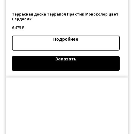
Террасная доска Террапол Практик Моноколор цвет
Сердолик
6 475
₽
Подробнее
студия строительного
дизайна
Заказать
Каталог
Дилеры
Услуги
О нас
Акции
Контакты
г. Уфа, ул. Большая Гражданская, 2Б
+7 347 277 75 57
Заказать звонок