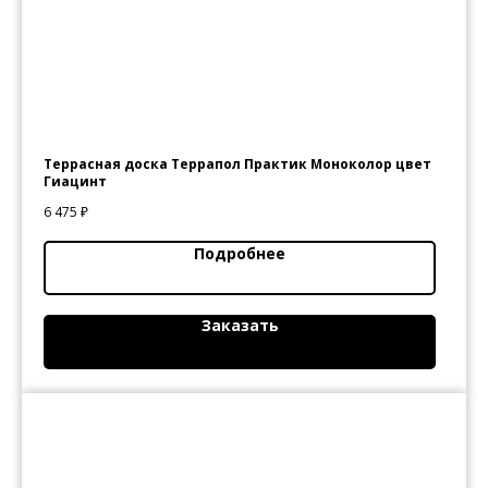
Политика
конфиденциальности
© 2020
Террасная доска Террапол Практик Моноколор цвет
Гиацинт
6 475
₽
Подробнее
Заказать